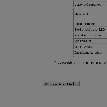
Cyklónová separace
Materiál filtru
Plocha filtru (mm)
Elektronický panel LED
Přívod sání vzduchu
Výfuk vzduchu
Tlumič výfuku
Zásuvka na agregátu
* zásuvka je dodávána z