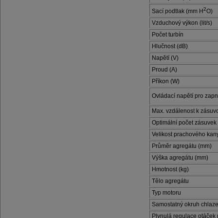
2
Sací podtlak (mm H
O)
Vzduchový výkon (lit/s)
Počet turbín
Hlučnost (dB)
Napětí (V)
Proud (A)
Příkon (W)
Ovládací napětí pro zapn
Max. vzdálenost k zásuv
Optimální počet zásuvek
Velikost prachového kanyst
Průměr agregátu (mm)
Výška agregátu (mm)
Hmotnost (kg)
Tělo agregátu
Typ motoru
Samostatný okruh chlaze
Plynulá regulace otáček