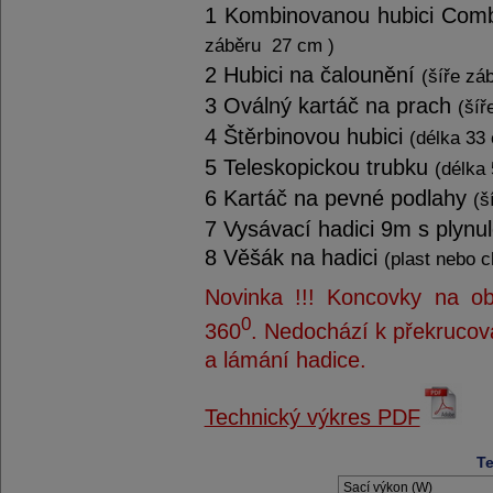
1 Kombinovanou hubici Com
záběru 27 cm )
2 Hubici na čalounění
(šíře zá
3 Oválný kartáč na prach
(šíř
4 Štěrbinovou hubici
(délka 33
5 Teleskopickou trubku
(délka
6 Kartáč na pevné podlahy
(š
7 Vysávací hadici 9m s plynu
8 Věšák na hadici
(plast nebo 
Novinka !!!
Koncovky na ob
0
360
. Nedochází k překrucov
a lámání hadice.
Technický výkres PDF
Te
Sací výkon (W)