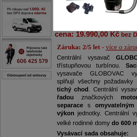
zvětšit obrázek
cena: 19.990,00 Kč
bez 
Záruka: 2/5 let
-
více o záru
Centrální vysavač
GLOB
třístupňovou turbínou.
Sa
vysavače GLOBOVAC využ
Odstoupení od smlouvy
splňují všechny požadavk
tichý chod
. Centrální vysa
řadou
značkových
moto
separace
s
omyvatelným 
výkon
jednotky. Centrální
velké rodinné domy
do 600 
Vysávací sada obsahuje: