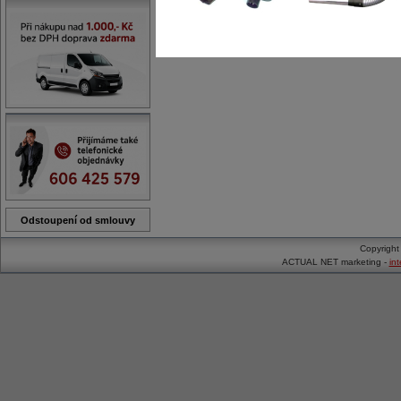
Odstoupení od smlouvy
Copyrigh
ACTUAL NET marketing -
in