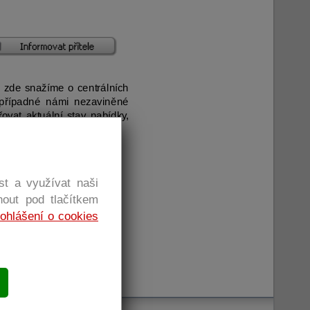
e zde snažíme o centrálních
m případné námi nezaviněné
vat aktuální stav nabídky,
st a využívat naši
out pod tlačítkem
ohlášení o cookies