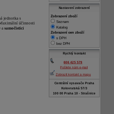
Nastavení zobrazení
Zobrazení zboží
 jednotka s
Seznam
aximální účinnosti
Katalog
e a
samočisticí
Zobrazení cen zboží
s DPH
bez DPH
Rychlý kontakt
606 425 579
Pošlete nám e-mail
Zobrazit kontakt a mapu
Centrální vysavače Praha
Kolovratská 57/3
100 00 Praha 10 - Strašnice