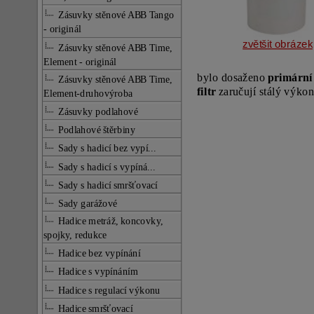
Zásuvky stěnové ABB Tango
- originál
zvětšit obrázek
Zásuvky stěnové ABB Time,
Element - originál
bylo dosaženo
primární
Zásuvky stěnové ABB Time,
filtr
zaručují stálý výkon
Element-druhovýroba
Zásuvky podlahové
Podlahové štěrbiny
Sady s hadicí bez vypí...
Sady s hadicí s vypíná...
Sady s hadicí smršťovací
Sady garážové
Hadice metráž, koncovky,
spojky, redukce
Hadice bez vypínání
Hadice s vypínáním
Hadice s regulací výkonu
Hadice smršťovací