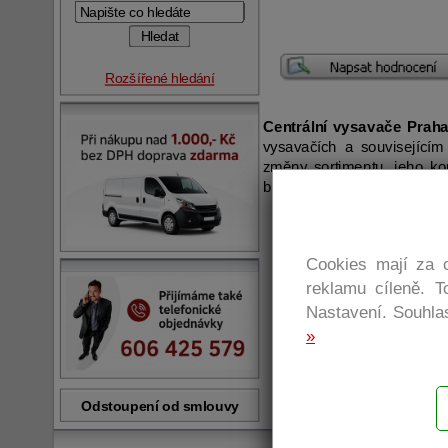
Rozšířené hledání
Centrální vysavače Praha 
vysavačích a souvisejícím
změny sortimentu, jeho ko
budeme Vás informovat.
Cookies mají za c
reklamu cíleně. 
Nastavení. Souhlas
»
Odstoupení od smlouvy