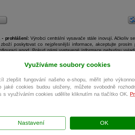
- prohlášení:
Výrobci centrální vysavače stále inovují. Ačkoliv s
 zboží poskytovat co nejpřesnější informace, akceptujte prosí
nfiguraci apod. Pokud námi vystavené informace nebudou vyjadřo
Využíváme soubory cookies
íl zlepšit fungování našeho e-shopu, měřit jeho výkonno
To jaké cookies budou uloženy, můžete svobodně rozhodn
 s využíváním cookies udělíte kliknutím na tlačítko OK.
Pr
Nastavení
OK
Copyright © 2026
Centrální vysavače Praha