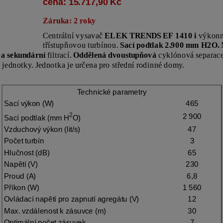
cena: 15.717,90 Kč
Záruka: 2 roky
Centrální vysavač
ELEK TRENDS EF 1410 i
výkonná
třístupňovou turbínou.
Sací podtlak 2.900 mm H2O.
M
 a sekundární
filtrací.
Oddělená dvoustupňová
cyklónová separac
 jednotky. Jednotka je určena pro střední rodinné domy.
Technické parametry
Sací výkon (W)
465
2
2 900
Sací podtlak (mm H
O)
Vzduchový výkon (lit/s)
47
Počet turbín
3
Hlučnost (dB)
65
Napětí (V)
230
Proud (A)
6,8
Příkon (W)
1 560
Ovládací napětí pro zapnutí agregátu (V)
12
Max. vzdálenost k zásuvce (m)
30
Optimální počet zásuvek
7