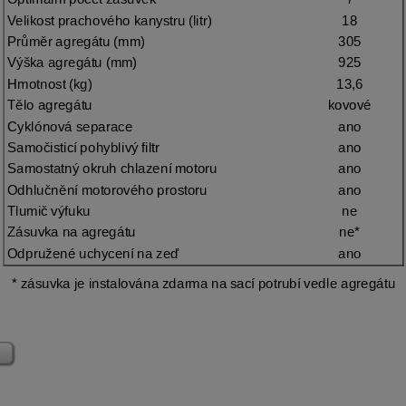
Velikost prachového kanystru (litr)
18
Průměr agregátu 
(mm)
305
Výška agregátu (mm)
925
Hmotnost (kg)
13,6
Tělo agregátu
kovové
Cyklónová separace
ano
Samočisticí pohyblivý filtr
ano
Samostatný okruh chlazení motoru
ano
Odhlučnění motorového prostoru
ano
Tlumič výfuku
ne
Zásuvka na agregátu
ne*
Odpružené uchycení na zeď 
ano
* zásuvka je instalována zdarma na sací potrubí vedle agregátu