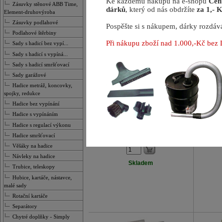
Ke každému nákupu na e-shopu
Cen
Zásuvky stěnové ABB Time,
dárků
, který od nás obdržíte
za 1,- K
Element-druhovýroba
Zobrazeno
1
-
39
(z
39
zboží)
Zásuvky podlahové
Pospěšte si s nákupem, dárky rozdáv
Podlahové štěrbiny
Při nákupu zboží nad 1.000,-Kč be
Sady s hadicí bez vypí...
Sady s hadicí s vypíná...
Sady s hadicí smršťovací
Sady garážové
Hadice metráž, koncovky,
MO 038112
spojky, redukce
Montážní díl s krytkou
Mon
Hadice bez vypínání
plastový univerzální
plasto
Hadice s vypínáním
pro všechny čtvercové i obdélníkové
Hadice s regulací výkonu
zásuvky
pro čtver
Hadice smršťovací
89,00 Kč
bez DPH
Věšáky na hadice
Návleky na hadice
Skladem
Trubice, teleskopy
Hubice, kartáče, nástavce,
malé sady
Rotační kartáče
Separátory
Chytré doplňky - Simply