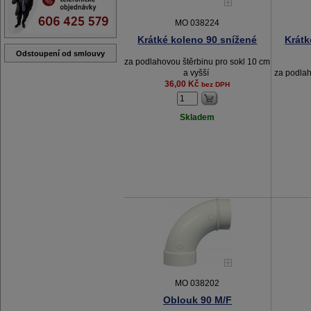
MO 038224
Krátké koleno 90 snížené
Krátk
Odstoupení od smlouvy
za podlahovou štěrbinu pro sokl 10 cm
a vyšší
za podlah
36,00 Kč
bez DPH
Skladem
MO 038202
Oblouk 90 M/F