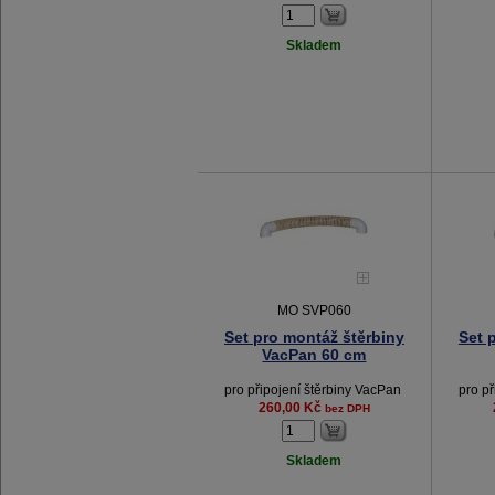
Skladem
MO SVP060
Set pro montáž štěrbiny
Set 
VacPan 60 cm
pro připojení štěrbiny VacPan
pro p
260,00 Kč
bez DPH
Skladem