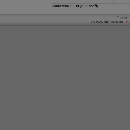
Zobrazeno
1
-
39
(z
39
zboží)
Copyrigh
ACTUAL NET marketing -
in