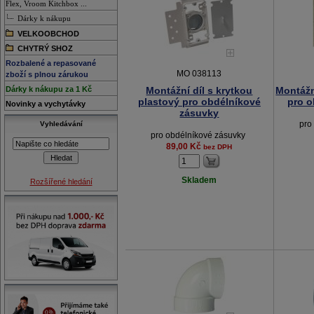
Flex, Vroom Kitchbox ...
Dárky k nákupu
VELKOOBCHOD
CHYTRÝ SHOZ
Rozbalené a repasované
MO 038113
zboží s plnou zárukou
Dárky k nákupu za 1 Kč
Montážní díl s krytkou
Montážní d
plastový pro obdélníkové
pro o
Novinky a vychytávky
zásuvky
pro
Vyhledávání
pro obdélníkové zásuvky
89,00 Kč
bez DPH
Skladem
Rozšířené hledání