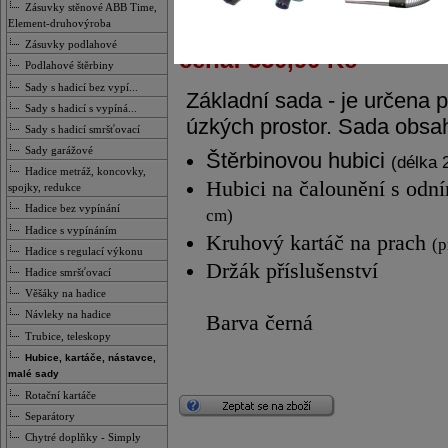
Zásuvky stěnové ABB Time,
Element-druhovýroba
Zásuvky podlahové
cena: 350,90 Kč
Podlahové štěrbiny
Sady s hadicí bez vypí...
Základní sada - je určena 
Sady s hadicí s vypíná...
úzkých prostor. Sada obsa
Sady s hadicí smršťovací
Sady garážové
Štěrbinovou hubici
(délka 
Hadice metráž, koncovky,
Hubici na čalounění s odn
spojky, redukce
Hadice bez vypínání
cm)
Hadice s vypínáním
Kruhový kartáč na prach
(p
Hadice s regulací výkonu
D
ržák příslušenství
Hadice smršťovací
Věšáky na hadice
Návleky na hadice
Barva černá
Trubice, teleskopy
Hubice, kartáče, nástavce,
malé sady
Rotační kartáče
Separátory
Chytré doplňky - Simply