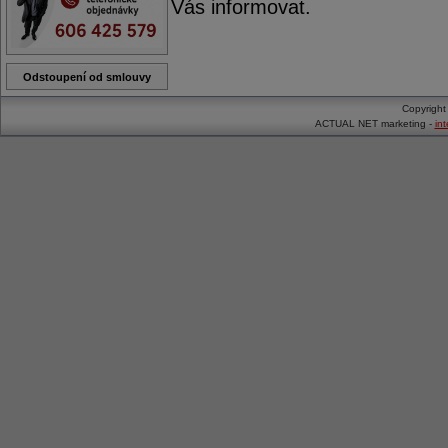
Vás informovat.
Odstoupení od smlouvy
Copyrigh
ACTUAL NET marketing -
in