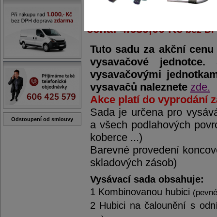
cena: 4.639,00 Kč
bez D
Tuto sadu za akční cenu
vysavačové jednotce.
vysavačovými jednotkami
vysavačů naleznete
zde.
Akce platí do vyprodání 
Sada je určena pro vysává
Odstoupení od smlouvy
a všech podlahových povrch
koberce ...)
Barevné provedení koncove
skladových zásob)
Vysávací sada obsahuje:
1 Kombinovanou hubici
(pevné
2 Hubici na čalounění s odn