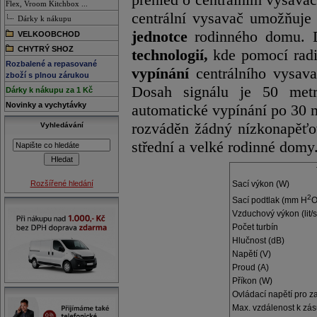
Flex, Vroom Kitchbox ...
centrální vysavač umožňuj
Dárky k nákupu
jednotce
rodinného domu. D
VELKOOBCHOD
CHYTRÝ SHOZ
technologií,
kde pomocí radi
Rozbalené a repasované
vypínání
centrálního vysav
zboží s plnou zárukou
Dosah signálu je 50 metr
Dárky k nákupu za 1 Kč
Novinky a vychytávky
automatické vypínání po 30 m
rozváděn žádný nízkonapěťov
Vyhledávání
střední a velké rodinné domy
Sací výkon (W)
Rozšířené hledání
2
Sací podtlak (mm H
O
Vzduchový výkon (lit/s
Počet turbín
Hlučnost (dB)
Napětí (V)
Proud (A)
Příkon (W)
Ovládací napětí pro z
Max. vzdálenost k zá