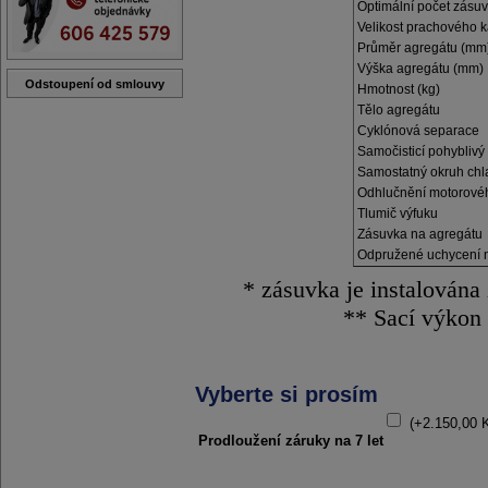
Optimální počet zásu
Velikost prachového ka
Průměr agregátu 
(mm
Výška agregátu (mm)
Odstoupení od smlouvy
Hmotnost (kg)
Tělo agregátu
Cyklónová separace
Samočisticí pohyblivý f
Samostatný okruh chl
Odhlučnění motorovéh
Tlumič výfuku
Zásuvka na agregátu
Odpružené uchycení n
* zásuvka je instalována
** Sací výkon 
Vyberte si prosím
(+2.150,00 
Prodloužení záruky na 7 let