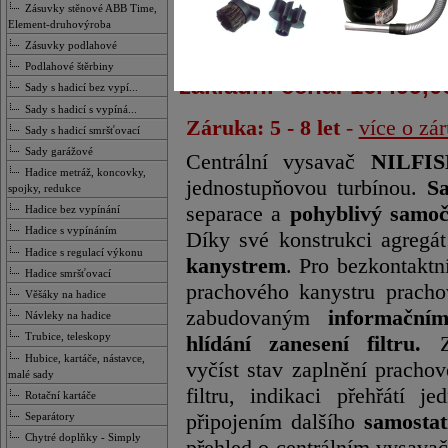
Zásuvky stěnové ABB Time,
zvětšit obrázek
Element-druhovýroba
Zásuvky podlahové
Podlahové štěrbiny
základní cena: 16.499,0
Sady s hadicí bez vypí...
Sady s hadicí s vypíná...
Záruka: 5 - 8 let
-
více o zá
Sady s hadicí smršťovací
Sady garážové
Centrální vysavač
NILFI
Hadice metráž, koncovky,
jednostupňovou turbínou.
S
spojky, redukce
separace a
pohyblivý samoči
Hadice bez vypínání
Hadice s vypínáním
Díky své konstrukci agregá
Hadice s regulací výkonu
kanystrem
. Pro bezkontaktn
Hadice smršťovací
prachového kanystru pracho
Věšáky na hadice
zabudovaným
informační
Návleky na hadice
Trubice, teleskopy
hlídání zanesení filtru.
Z 
Hubice, kartáče, nástavce,
vyčíst stav zaplnění pracho
malé sady
filtru, indikaci přehřátí 
Rotační kartáče
Separátory
připojením dalšího
samosta
Chytré doplňky - Simply
přehled o centrálním vysavač