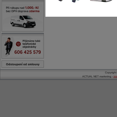
Odstoupení od smlouvy
Copyrigh
ACTUAL NET marketing -
in